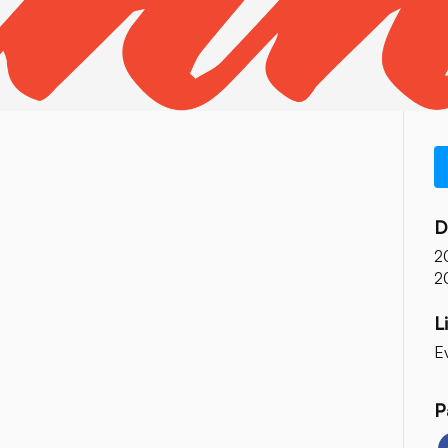
D
2
2
L
E
P