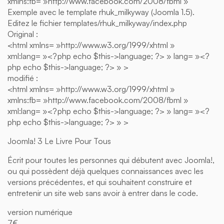
xmlns:fb= »http://www.facebook.com/2008/fbml »
Exemple avec le template rhuk_milkyway (Joomla 1.5).
Editez le fichier templates/rhuk_milkyway/index.php
Original :
<html xmlns= »http://www.w3.org/1999/xhtml »
xml:lang= »<?php echo $this->language; ?> » lang= »<?
php echo $this->language; ?> » >
modifié :
<html xmlns= »http://www.w3.org/1999/xhtml »
xmlns:fb= »http://www.facebook.com/2008/fbml »
xml:lang= »<?php echo $this->language; ?> » lang= »<?
php echo $this->language; ?> » >
Joomla! 3 Le Livre Pour Tous
Écrit pour toutes les personnes qui débutent avec Joomla!,
ou qui possèdent déjà quelques connaissances avec les
versions précédentes, et qui souhaitent construire et
entretenir un site web sans avoir à entrer dans le code.
version numérique
7€