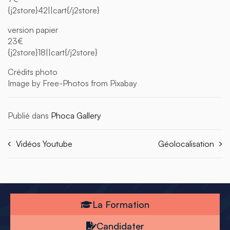
{j2store}42||cart{/j2store}
version papier
23€
{j2store}18||cart{/j2store}
Crédits photo
Image by Free-Photos from Pixabay
Publié dans
Phoca Gallery
Vidéos Youtube
Géolocalisation
La Formation
Candidater