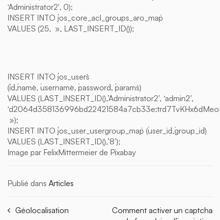
‘Administrator2′, 0);
INSERT INTO `jos_core_acl_groups_aro_map`
VALUES (25, », LAST_INSERT_ID());
INSERT INTO `jos_users`
(`id`,`name`, `username`, `password`, `params`)
VALUES (LAST_INSERT_ID(),’Administrator2’, ‘admin2’,
‘d2064d358136996bd22421584a7cb33e:trd7TvKHx6dMe
»);
INSERT INTO `jos_user_usergroup_map` (`user_id`,`group_id`)
VALUES (LAST_INSERT_ID(),’8’);
Image par FelixMittermeier de Pixabay
Publié dans
Articles
Géolocalisation
Comment activer un captcha