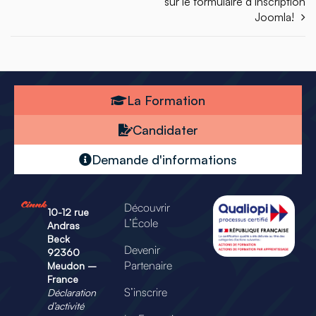
sur le formulaire d’inscription
Joomla!
La Formation
Candidater
Demande d'informations
Découvrir
10-12 rue
L’École
Andras
Beck
Devenir
92360
Partenaire
Meudon –
France
S’inscrire
Déclaration
d’activité