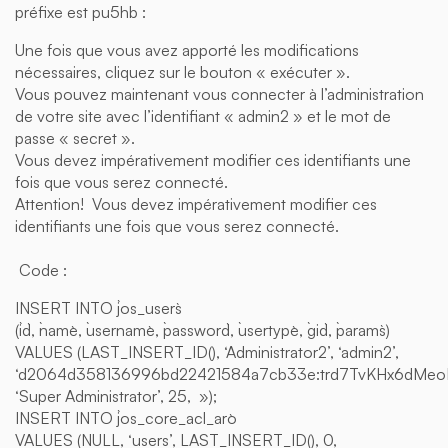
préfixe est pu5hb :
Une fois que vous avez apporté les modifications
nécessaires, cliquez sur le bouton « exécuter ».
Vous pouvez maintenant vous connecter à l’administration
de votre site avec l’identifiant « admin2 » et le mot de
passe « secret ».
Vous devez impérativement modifier ces identifiants une
fois que vous serez connecté.
Attention! Vous devez impérativement modifier ces
identifiants une fois que vous serez connecté.
Code :
INSERT INTO `jos_users`
(`id`, `name`, `username`, `password`, `usertype`, `gid`, `params`)
VALUES (LAST_INSERT_ID(), ‘Administrator2’, ‘admin2’,
‘d2064d358136996bd22421584a7cb33e:trd7TvKHx6dMe
‘Super Administrator’, 25, »);
INSERT INTO `jos_core_acl_aro`
VALUES (NULL, ‘users’, LAST_INSERT_ID(), 0,