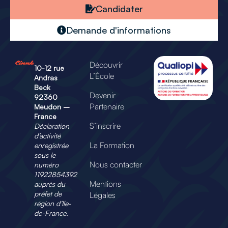
Candidater
Demande d'informations
Découvrir
10-12 rue
L’École
Andras
Beck
Devenir
92360
Partenaire
Meudon –
France
S’inscrire
Déclaration
d’activité
La Formation
enregistrée
sous le
Nous contacter
numéro
11922854392
Mentions
auprès du
préfet de
Légales
région
d’Ile-
de-France.