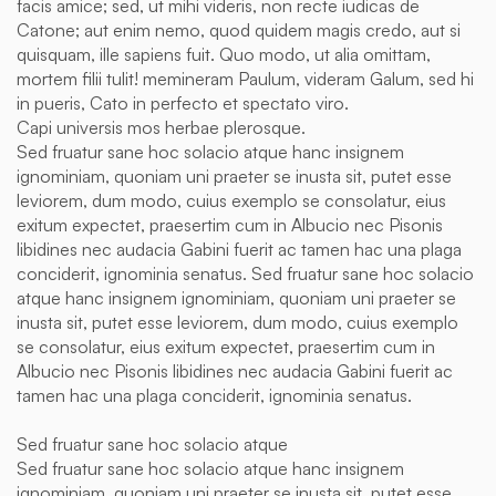
facis amice; sed, ut mihi videris, non recte iudicas de
Catone; aut enim nemo, quod quidem magis credo, aut si
quisquam, ille sapiens fuit. Quo modo, ut alia omittam,
mortem filii tulit! memineram Paulum, videram Galum, sed hi
in pueris, Cato in perfecto et spectato viro.
Capi universis mos herbae plerosque.
Sed fruatur sane hoc solacio atque hanc insignem
ignominiam, quoniam uni praeter se inusta sit, putet esse
leviorem, dum modo, cuius exemplo se consolatur, eius
exitum expectet, praesertim cum in Albucio nec Pisonis
libidines nec audacia Gabini fuerit ac tamen hac una plaga
conciderit, ignominia senatus. Sed fruatur sane hoc solacio
atque hanc insignem ignominiam, quoniam uni praeter se
inusta sit, putet esse leviorem, dum modo, cuius exemplo
se consolatur, eius exitum expectet, praesertim cum in
Albucio nec Pisonis libidines nec audacia Gabini fuerit ac
tamen hac una plaga conciderit, ignominia senatus.
Sed fruatur sane hoc solacio atque
Sed fruatur sane hoc solacio atque hanc insignem
ignominiam, quoniam uni praeter se inusta sit, putet esse