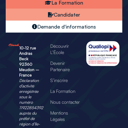
La Formation
Candidater
Demande d'informations
Découvrir
10-12 rue
L’École
Andras
Beck
Devenir
92360
Partenaire
Meudon –
France
S’inscrire
Déclaration
d’activité
La Formation
enregistrée
sous le
Nous contacter
numéro
11922854392
Mentions
auprès du
préfet de
Légales
région
d’Ile-