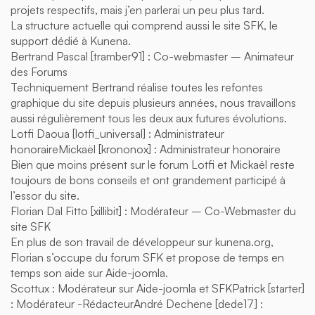
projets respectifs, mais j’en parlerai un peu plus tard.
La structure actuelle qui comprend aussi le site SFK, le
support dédié à Kunena.
Bertrand Pascal [tramber91] : Co-webmaster – Animateur
des Forums
Techniquement Bertrand réalise toutes les refontes
graphique du site depuis plusieurs années, nous travaillons
aussi régulièrement tous les deux aux futures évolutions.
Lotfi Daoua [lotfi_universal] : Administrateur
honoraireMickaël [krononox] : Administrateur honoraire
Bien que moins présent sur le forum Lotfi et Mickaël reste
toujours de bons conseils et ont grandement participé à
l’essor du site.
Florian Dal Fitto [xillibit] : Modérateur – Co-Webmaster du
site SFK
En plus de son travail de développeur sur kunena.org,
Florian s’occupe du forum SFK et propose de temps en
temps son aide sur Aide-joomla.
Scottux : Modérateur sur Aide-joomla et SFKPatrick [starter]
: Modérateur -RédacteurAndré Dechene [dede17] :