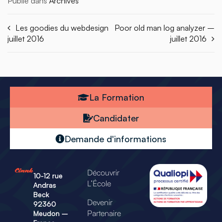
Publié dans
Archives
Les goodies du webdesign
Poor old man log analyzer –
juillet 2016
juillet 2016
La Formation
Candidater
Demande d'informations
Découvrir
10-12 rue
L’École
Andras
Beck
Devenir
92360
Partenaire
Meudon –