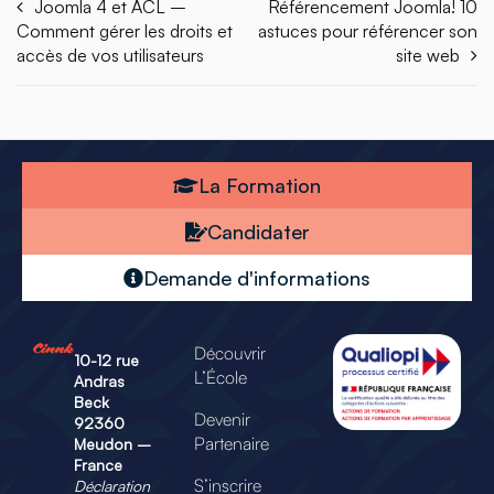
Joomla 4 et ACL –
Référencement Joomla! 10
Comment gérer les droits et
astuces pour référencer son
accès de vos utilisateurs
site web
La Formation
Candidater
Demande d'informations
Découvrir
10-12 rue
L’École
Andras
Beck
Devenir
92360
Partenaire
Meudon –
France
S’inscrire
Déclaration