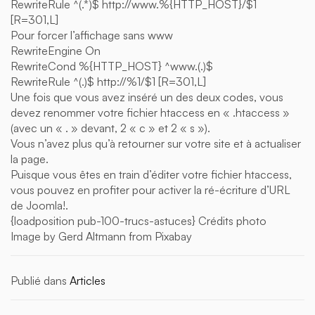
RewriteRule ^(.*)$ http://www.%{HTTP_HOST}/$1
[R=301,L]
Pour forcer l’affichage sans www
RewriteEngine On
RewriteCond %{HTTP_HOST} ^www.(.)$
RewriteRule ^(.)$ http://%1/$1 [R=301,L]
Une fois que vous avez inséré un des deux codes, vous
devez renommer votre fichier htaccess en « .htaccess »
(avec un « . » devant, 2 « c » et 2 « s »).
Vous n’avez plus qu’à retourner sur votre site et à actualiser
la page.
Puisque vous êtes en train d’éditer votre fichier htaccess,
vous pouvez en profiter pour activer la ré-écriture d’URL
de Joomla!.
{loadposition pub-100-trucs-astuces} Crédits photo
Image by Gerd Altmann from Pixabay
Publié dans
Articles