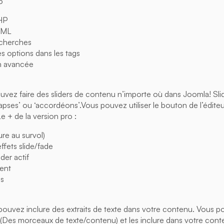
o
HP
 XML
echerches
les options dans les tags
on avancée
uvez faire des sliders de contenu n’importe où dans Joomla! Sl
ses’ ou ‘accordéons’.Vous pouvez utiliser le bouton de l’éditeu
Le + de la version pro :
re au survol)
ffets slide/fade
der actif
ent
es
ouvez inclure des extraits de texte dans votre contenu. Vous po
s (Des morceaux de texte/contenu) et les inclure dans votre conte