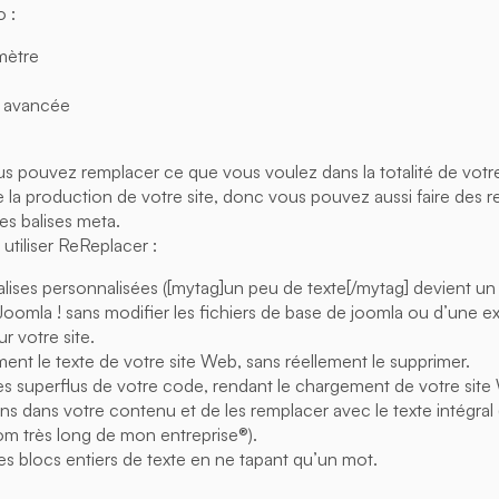
o :
mètre
é avancée
 pouvez remplacer ce que vous voulez dans la totalité de votre s
e la production de votre site, donc vous pouvez aussi faire des
s balises meta.
utiliser ReReplacer :
lises personnalisées ([mytag]un peu de texte[/mytag] devient un 
Joomla ! sans modifier les fichiers de base de joomla ou d’une e
r votre site.
nt le texte de votre site Web, sans réellement le supprimer.
s superflus de votre code, rendant le chargement de votre site 
ions dans votre contenu et de les remplacer avec le texte intégral 
 très long de mon entreprise®).
s blocs entiers de texte en ne tapant qu’un mot.