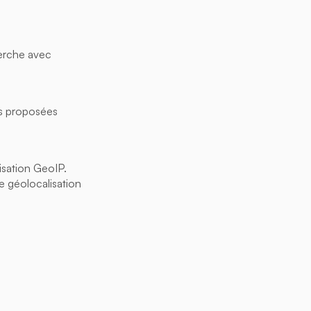
herche avec
ns proposées
isation GeoIP.
de géolocalisation