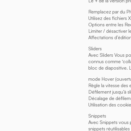
Le + de la version pr
Remplacez par du P
Utilisez des fichiers
Options entre les R
Limiter / désactiver 
Affectations d’éditi
Sliders
Avec Sliders Vous po
connus comme ‘collap
bloc de diapositive. 
mode Hover (ouvertu
Règle la vitesse des e
Défilement jusqu’à sli
Décalage de défilem
Utilisation des cooki
Snippets
Avec Snippets vous p
snippets réutilisable