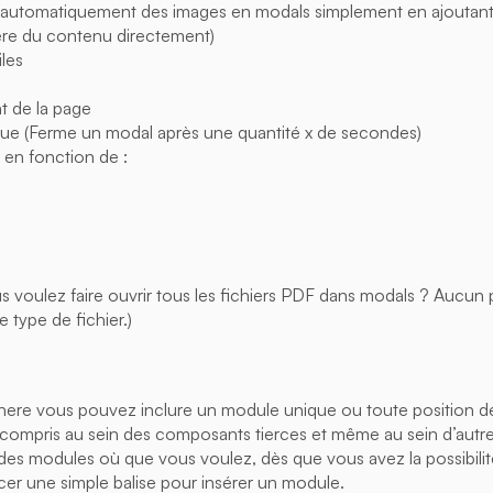
 automatiquement des images en modals simplement en ajoutant
ère du contenu directement)
iles
t de la page
ue (Ferme un modal après une quantité x de secondes)
 en fonction de :
us voulez faire ouvrir tous les fichiers PDF dans modals ? Aucu
 type de fichier.)
re vous pouvez inclure un module unique ou toute position d
y compris au sein des composants tierces et même au sein d’autr
es modules où que vous voulez, dès que vous avez la possibilité
cer une simple balise pour insérer un module.