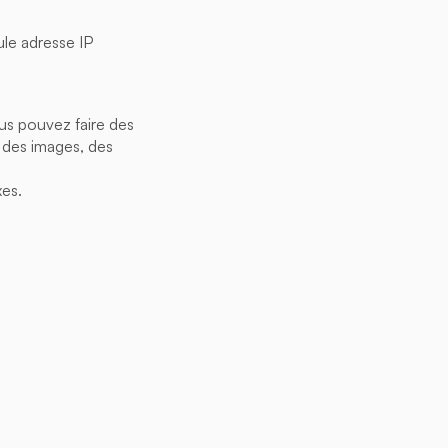
ule adresse IP
us pouvez faire des
, des images, des
xes.