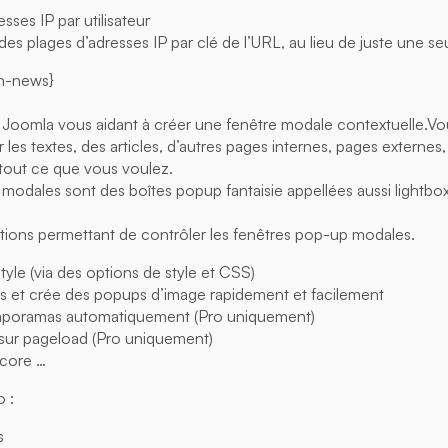
sses IP par utilisateur
es plages d’adresses IP par clé de l’URL, au lieu de juste une se
on-news}
 Joomla vous aidant à créer une fenêtre modale contextuelle.Vo
es textes, des articles, d’autres pages internes, pages externes
 tout ce que vous voulez.
modales sont des boîtes popup fantaisie appellées aussi lightbo
ions permettant de contrôler les fenêtres pop-up modales.
style (via des options de style et CSS)
ns et crée des popups d’image rapidement et facilement
 diaporamas automatiquement (Pro uniquement)
 sur pageload (Pro uniquement)
core …
o :
s