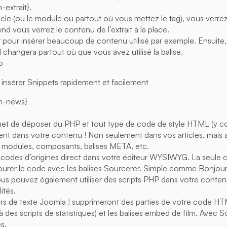
extrait}.
ticle (ou le module ou partout où vous mettez le tag), vous verrez 
end vous verrez le contenu de l’extrait à la place.
er pour insérer beaucoup de contenu utilisé par exemple. Ensuite,
il changera partout où que vous avez utilisé la balise.
o
insérer Snippets rapidement et facilement
on-news}
et de déposer du PHP et tout type de code de style HTML (y c
ent dans votre contenu ! Non seulement dans vos articles, mais a
, modules, composants, balises META, etc.
vos codes d’origines direct dans votre éditeur WYSIWYG. La seule
tourer le code avec les balises Sourcerer. Simple comme Bonjour
us pouvez également utiliser des scripts PHP dans votre conten
ités.
urs de texte Joomla ! supprimeront des parties de votre code 
 des scripts de statistiques) et les balises embed de film. Avec 
s.