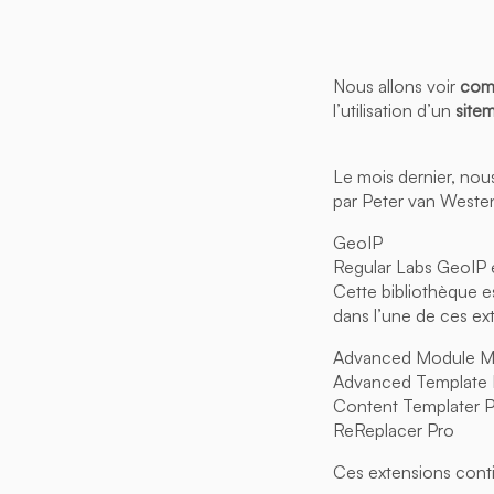
Nous allons voir
comm
l’utilisation d’un
site
Le mois dernier, no
par Peter van Westen
GeoIP
Regular Labs GeoIP es
Cette bibliothèque es
dans l’une de ces ex
Advanced Module M
Advanced Template 
Content Templater 
ReReplacer Pro
Ces extensions conti