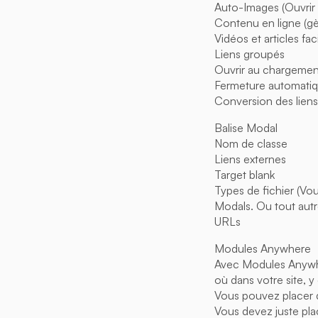
Auto-Images (Ouvrir
Contenu en ligne (g
Vidéos et articles fac
Liens groupés
Ouvrir au chargemen
Fermeture automatiq
Conversion des liens
Balise Modal
Nom de classe
Liens externes
Target blank
Types de fichier (Vo
Modals. Ou tout autre
URLs
Modules Anywhere
Avec Modules Anywhe
où dans votre site, 
Vous pouvez placer d
Vous devez juste pla