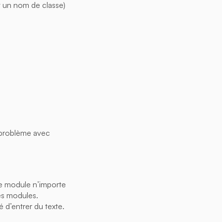
 un nom de classe)
n problème avec
e module n’importe
es modules.
 d’entrer du texte.