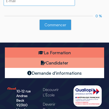
0 %
Commencer
La Formation
Candidater
Demande d'informations
Découvrir
10-12 rue
L’École
Andras
Beck
Devenir
92360