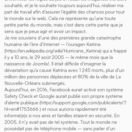
souhaité, et je le souhaite toujours aujourd’hui, réaliser ma
part de travail afin d’assurer l’égalité des chances pour tout
le monde sur le web. Cela ne représente qu’une toute
petite partie du monde, mais c’est dans cette partie que je
sens que je peux agir et avoir un impact.
Je me souviens d’une des premières grande catastrophe
humaine de l’ère d’Internet – l’ouragan Katrina
(https://en.wikipedia.org/wiki/Hurricane_Katrina) qui a frappé
il y a 10 ans, le 29 août 2005 – le même mois que la
naissance de Joomla!. Il était difficile d’imaginer la
dévastation qu’a causé Katrina avec 1 245 morts, plus d’un
million des personnes déplacées et 80% de la ville de La
Nouvelle-Orléans submergés.
Aujourd’hui, en 2016, Facebook aurait activé son système
Safety Check et Google aurait publié son propre système
d’alerte publique (https://support.google.com/publicalerts/?
hl=en#1753666 ) et nous aurions rapidement été
informé(e)s si nos amis et familles étaient en sécurité. En
2005, il n’y avait pas de tel système. Tout le monde ne
possédait pas de téléphone mobile – sans parler d’un