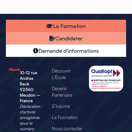
La Formation
Candidater
Demande d'informations
Découvrir
10-12 rue
L’École
Andras
Beck
Devenir
92360
Partenaire
Meudon –
France
S’inscrire
Déclaration
d’activité
La Formation
enregistrée
sous le
Nous contacter
numéro