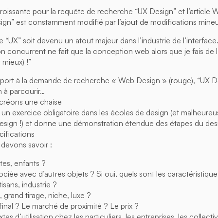
roissante pour la requête de recherche “UX Design” et l’article W
ign” est constamment modifié par l’ajout de modifications mineu
e “UX” soit devenu un atout majeur dans l’industrie de l’interfa
n concurrent ne fait que la conception web alors que je fais d
t mieux) !”
apport à la demande de recherche « Web Design » (rouge), “UX D
à parcourir…
 créons une chaise
 un exercice obligatoire dans les écoles de design (et malheur
esign !) et donne une démonstration étendue des étapes du des
cifications
 devons savoir :
tes, enfants ?
ociée avec d’autres objets ? Si oui, quels sont les caractéristiqu
tisans, industrie ?
grand tirage, niche, luxe ?
inal ? Le marché de proximité ? Le prix ?
es d’utilisation chez les particuliers, les entreprises, les collectiv