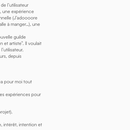
 l’utilisateur
), une expérience
onnelle (J’adoooore
alle à manger…), une
uvelle guilde
t artiste”. Il voulait
utilisateur.
urs, depuis
 ça pour moi tout
des expériences pour
rojet).
 intérêt, intention et