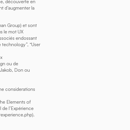
age, découverte en
nt d’augmenter la
man Group) et sont
us le mot UX
associés endossant
e technology”, “User
ux
ign ou de
s Jakob, Don ou
he considerations
“The Elements of
 de l’Expérience
erexperience.php).