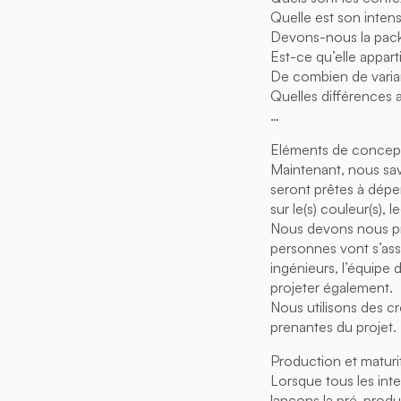
Quelle est son intensi
Devons-nous la pac
Est-ce qu’elle appart
De combien de varia
Quelles différences 
…
Eléments de concepti
Maintenant, nous savo
seront prêtes à dép
sur le(s) couleur(s), le(
Nous devons nous proj
personnes vont s’asso
ingénieurs, l’équipe
projeter également.
Nous utilisons des cr
prenantes du projet.
Production et maturi
Lorsque tous les int
lançons la pré-produ