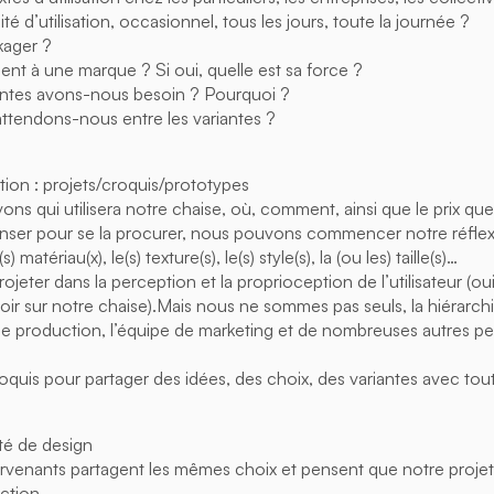
té d’utilisation, occasionnel, tous les jours, toute la journée ?
kager ?
ient à une marque ? Si oui, quelle est sa force ?
ntes avons-nous besoin ? Pourquoi ?
attendons-nous entre les variantes ?
on : projets/croquis/prototypes
ns qui utilisera notre chaise, où, comment, ainsi que le prix qu
enser pour se la procurer, nous pouvons commencer notre réfle
s) matériau(x), le(s) texture(s), le(s) style(s), la (ou les) taille(s)…
eter dans la perception et la proprioception de l’utilisateur (oui
ir sur notre chaise).Mais nous ne sommes pas seuls, la hiérarchie
 de production, l’équipe de marketing et de nombreuses autres p
oquis pour partager des idées, des choix, des variantes avec tout
té de design
ervenants partagent les mêmes choix et pensent que notre projet 
ction.