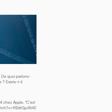
! De quoi parlons-
 ? Existe-t-il
 chez Apple. “C’est
/watch?v=9BdtGjoIN4E