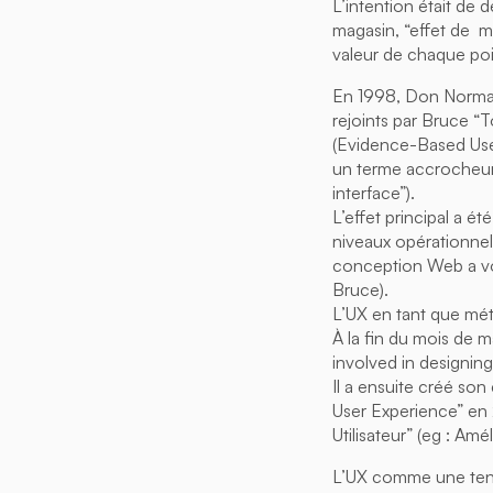
L’intention était de 
magasin, “effet de m
valeur de chaque poi
En 1998, Don Norman
rejoints par Bruce “
(Evidence-Based Use
un terme accrocheur 
interface”).
L’effet principal a ét
niveaux opérationnel
conception Web a vo
Bruce).
L’UX en tant que mé
À la fin du mois de 
involved in designin
Il a ensuite créé son
User Experience” en
Utilisateur” (eg : A
L’UX comme une ten