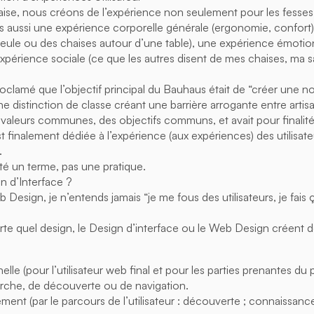
se, nous créons de l’expérience non seulement pour les fesses de
is aussi une expérience corporelle générale (ergonomie, confort
 seule ou des chaises autour d’une table), une expérience émoti
expérience sociale (ce que les autres disent de mes chaises, ma s
.
oclamé que l’objectif principal du Bauhaus était de “créer une no
e distinction de classe créant une barrière arrogante entre artisan e
valeurs communes, des objectifs communs, et avait pour finalité l’
 finalement dédiée à l’expérience (aux expériences) des utilisate
.
é un terme, pas une pratique.
n d’Interface ?
 Design, je n’entends jamais “je me fous des utilisateurs, je fais
e quel design, le Design d’interface ou le Web Design créent 
le (pour l’utilisateur web final et pour les parties prenantes du p
rche, de découverte ou de navigation.
nt (par le parcours de l’utilisateur : découverte ; connaissance,