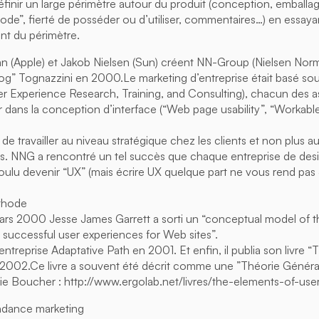
définir un large périmètre autour du produit (conception, emball
ode”, fierté de posséder ou d’utiliser, commentaires…) en essaya
nt du périmètre.
 (Apple) et Jakob Nielsen (Sun) créent NN-Group (Nielsen Nor
Tog” Tognazzini en 2000.Le marketing d’entreprise était basé so
r Experience Research, Training, and Consulting), chacun des 
dans la conception d’interface (“Web page usability”, “Workabl
é de travailler au niveau stratégique chez les clients et non plus a
s. NNG a rencontré un tel succès que chaque entreprise de des
ulu devenir “UX” (mais écrire UX quelque part ne vous rend pa
thode
mars 2000 Jesse James Garrett a sorti un “conceptual model of t
g successful user experiences for Web sites”.
 entreprise Adaptative Path en 2001. Et enfin, il publia son livre 
 2002.Ce livre a souvent été décrit comme une ”Théorie Général
mélie Boucher : http://www.ergolab.net/livres/the-elements-of-us
dance marketing