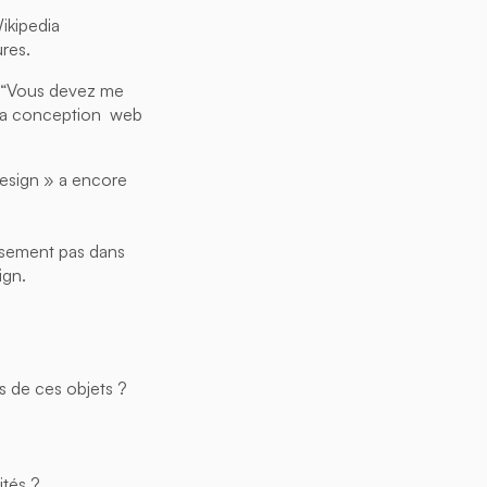
ikipedia
res.
ce.“Vous devez me
e la conception web
esign » a encore
eusement pas dans
ign.
es de ces objets ?
ités ?