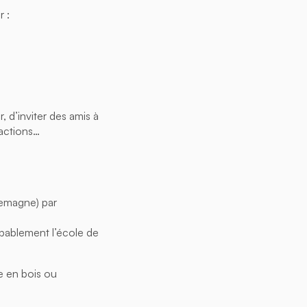
r :
, d’inviter des amis à
éactions…
lemagne) par
obablement l’école de
se en bois ou