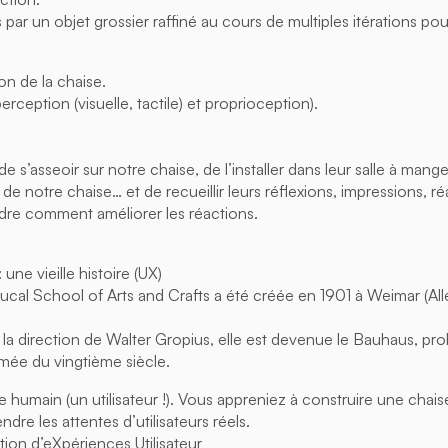
par un objet grossier raffiné au cours de multiples itérations pou
ion de la chaise.
erception (visuelle, tactile) et proprioception).
s’asseoir sur notre chaise, de l’installer dans leur salle à manger
 notre chaise… et de recueillir leurs réflexions, impressions, r
re comment améliorer les réactions.
une vieille histoire (UX)
cal School of Arts and Crafts a été créée en 1901 à Weimar (Al
s la direction de Walter Gropius, elle est devenue le Bauhaus, pr
mée du vingtième siècle.
e humain (un utilisateur !). Vous appreniez à construire une chai
dre les attentes d’utilisateurs réels.
tion d’eXpériences Utilisateur