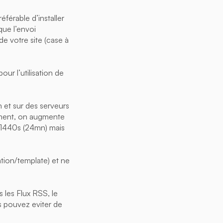
éférable d’installer
que l’envoi
e votre site (case à
ur l’utilisation de
n et sur des serveurs
ement, on augmente
t 1440s (24mn) mais
tion/template) et ne
 les Flux RSS, le
s pouvez eviter de