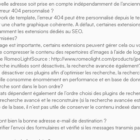
uvelle adresse soit prise en compte indépendamment de l’ancienn
rreur 404 personnalisé ?
ork de template, l’erreur 404 peut être personnalisé depuis le t
une charte graphique cohérente. A défaut, certaines extension
amment les extensions dédiés au SEO.
imisées?
age est importante, certains extensions peuvent gérer cela ou 
 compresser le contenu des repertoires d’images à l’aide de logi
 RomeoLightSource : http://www.romeolight.com/products/jp
rche inutilisés sont désactivés, la recherche avancée également
de désactiver ces plugins afin d’optimiser les recherche, la reche
 elle consomme énormément en performance et en base de don
rche sont dans le bon ordre?
ltats dépendent également de l’ordre choisi des plugins de reche
recherche avancé et le reconstruire (si la recherche avancée est 
le de la base, il n’est pas utile de conserver le contenu indexé da
 ont bien la bonne adresse e-mail de destination ?
rifier l’envoi des formulaires et vérifié si les messages transmis pa