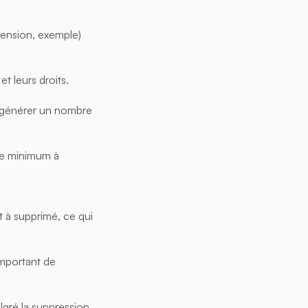
tension, exemple)
et leurs droits.
is générer un nombre
re minimum à
t à supprimé, ce qui
important de
algré la suppression,