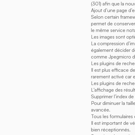
(301) afin que la no
Ajout d’une page d’e
Selon certain framew
permet de conserver 
le même service not
Les images sont opt
La compression d’im
également décider de
comme Jpegmicro de
Les plugins de reche
Il est plus efficace 
rarement activé car
Les plugins de reche
L’affichage des résu
Supprimer l’index de 
Pour diminuer la tail
avancée.
Tous les formulaires
Il est important de vé
bien réceptionnés.