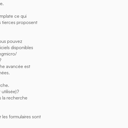
e.
emplate ce qui
s tierces proposent
vous pouvez
ciels disponibles
egmicro/
?
rche avancée est
nées.
rche.
utilisée)?
ns la recherche
r les formulaires sont