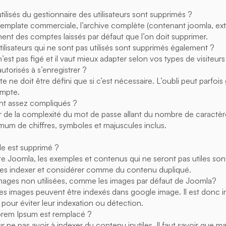
ilisés du gestionnaire des utilisateurs sont supprimés ?
 template commerciale, l’archive complète (contenant joomla, ex
ent des comptes laissés par défaut que l’on doit supprimer.
ilisateurs qui ne sont pas utilisés sont supprimés également ?
 n’est pas figé et il vaut mieux adapter selon vos types de visiteurs 
autorisés à s’enregistrer ?
e ne doit être défini que si c’est nécessaire. L’oubli peut parfo
ompte.
nt assez compliqués ?
 de la complexité du mot de passe allant du nombre de caractè
imum de chiffres, symboles et majuscules inclus.
e est supprimé ?
 site Joomla, les exemples et contenus qui ne seront pas utiles son
les indexer et considérer comme du contenu dupliqué.
 images non utilisées, comme les images par défaut de Joomla?
les images peuvent être indexés dans google image. Il est donc 
pour éviter leur indexation ou détection.
orem Ipsum est remplacé ?
ur ne pas avoir à indexer du contenu inutiles. Il faut savoir que m