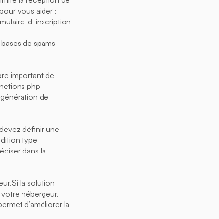
limite la réception de
 pour vous aider :
ulaire-d-inscription
es bases de spams
bre important de
fonctions php
a génération de
 devez définir une
dition type
ciser dans la
ur.Si la solution
r votre hébergeur.
permet d’améliorer la