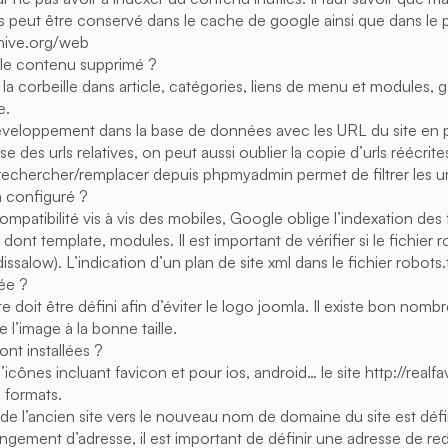
 peut être conservé dans le cache de google ainsi que dans le 
chive.org/web
 le contenu supprimé ?
 la corbeille dans article, catégories, liens de menu et modules, g
e.
eloppement dans la base de données avec les URL du site en 
e des urls relatives, on peut aussi oublier la copie d’urls réécrites
chercher/remplacer depuis phpmyadmin permet de filtrer les urls
n configuré ?
mpatibilité vis à vis des mobiles, Google oblige l’indexation des 
 dont template, modules. Il est important de vérifier si le fichier 
issalow). L’indication d’un plan de site xml dans le fichier robots.
lée ?
site doit être défini afin d’éviter le logo joomla. Il existe bon no
 l’image à la bonne taille.
nt installées ?
’icônes incluant favicon et pour ios, android… le site http://real
 formats.
 de l’ancien site vers le nouveau nom de domaine du site est défi
ngement d’adresse, il est important de définir une adresse de r