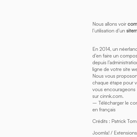
Nous allons voir
comm
l’utilisation d’un
site
En 2014, un néerlanda
d’en faire un compos
depuis l’administrati
ligne de votre site w
Nous vous proposons 
chaque étape pour vo
vous encourageons à 
sur cinnk.com.
– Télécharger le co
en français
Crédits : Patrick To
Joomla! / Extensions