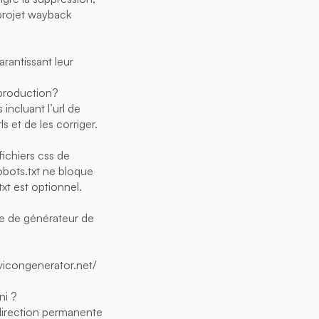
projet wayback
arantissant leur
production?
 incluant l’url de
 et de les corriger.
fichiers css de
robots.txt ne bloque
txt est optionnel.
mbre de générateur de
favicongenerator.net/
ni ?
edirection permanente