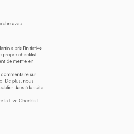
herche avec
n a pris l’initiative
 propre checklist
vant de mettre en
n commentaire sur
e. De plus, nous
blier dans à la suite
 la Live Checklist