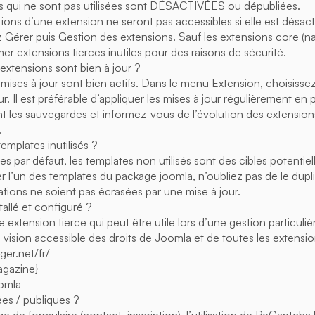
s qui ne sont pas utilisées sont DÉSACTIVÉES ou dépubliées.
tions d’une extension ne seront pas accessibles si elle est désa
 Gérer puis Gestion des extensions. Sauf les extensions core (nati
er extensions tierces inutiles pour des raisons de sécurité.
extensions sont bien à jour ?
de mises à jour sont bien actifs. Dans le menu Extension, choisisse
ur. Il est préférable d’appliquer les mises à jour régulièrement en
 les sauvegardes et informez-vous de l’évolution des extensions 
.
templates inutilisés ?
es par défaut, les templates non utilisés sont des cibles potentiel
ser l’un des templates du package joomla, n’oubliez pas de le dup
ations ne soient pas écrasées par une mise à jour.
allé et configuré ?
xtension tierce qui peut être utile lors d’une gestion particulièr
 vision accessible des droits de Joomla et de toutes les extensio
er.net/fr/
agazine}
omla
es / publiques ?