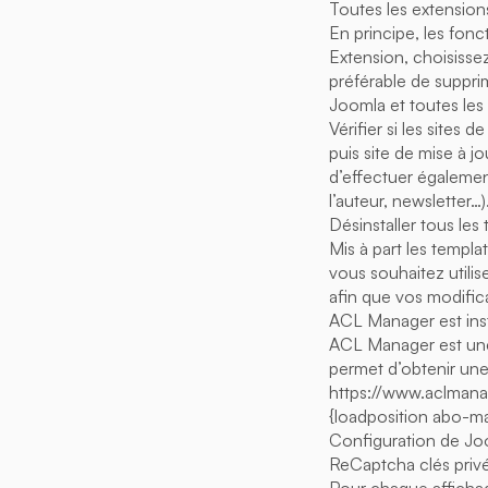
Toutes les extension
En principe, les fonc
Extension, choisissez
préférable de supprim
Joomla et toutes les 
Vérifier si les sites 
puis site de mise à jo
d’effectuer également
l’auteur, newsletter…)
Désinstaller tous les 
Mis à part les templat
vous souhaitez utili
afin que vos modific
ACL Manager est inst
ACL Manager est une e
permet d’obtenir une
https://www.aclmanag
{loadposition abo-m
Configuration de Jo
ReCaptcha clés privé