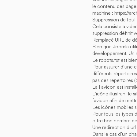
le contenu des pages
machine : https://ar
Suppression de tout
Cela consiste à vider
suppression définitiv
Remplacé URL de dév
Bien que Joomla utilis
développement. Un re
Le robots.txt est bie
Pour assurer d’une co
différents répertoires
pas ces repertoires (d
La Favicon est instal
L’icône illustrant le 
favicon afin de mettre
Les icônes mobiles so
Pour tous les types d
offre bon nombre de
Une redirection d’url
Dans le cas d’un cha