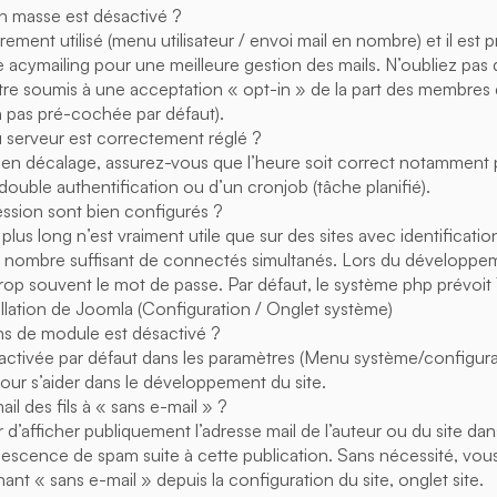
en masse est désactivé ?
ement utilisé (menu utilisateur / envoi mail en nombre) et il est pr
acymailing pour une meilleure gestion des mails. N’oubliez pas 
être soumis à une acceptation « opt-in » de la part des membres d
 pas pré-cochée par défaut).
 serveur est correctement réglé ?
 en décalage, assurez-vous que l’heure soit correct notamment po
ouble authentification ou d’un cronjob (tâche planifié).
ssion sont bien configurés ?
lus long n’est vraiment utile que sur des sites avec identificatio
e nombre suffisant de connectés simultanés. Lors du développ
r trop souvent le mot de passe. Par défaut, le système php prévoi
tallation de Joomla (Configuration / Onglet système)
ns de module est désactivé ?
activée par défaut dans les paramètres (Menu système/configura
 pour s’aider dans le développement du site.
il des fils à « sans e-mail » ?
’afficher publiquement l’adresse mail de l’auteur ou du site dans
udescence de spam suite à cette publication. Sans nécessité, vou
nant « sans e-mail » depuis la configuration du site, onglet site.