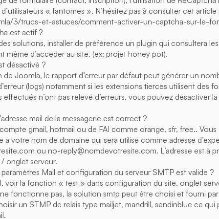
 de formulaire (contact, inscription), l’utilisation de ReCaptcha 
 d’utilisateurs « fantomes ». N’hésitez pas à consulter cet article
omla/3/trucs-et-astuces/comment-activer-un-captcha-sur-le-form
a est actif ?
es solutions, installer de préférence un plugin qui consultera l
nt même d’acceder au site. (ex: projet honey pot).
st désactivé ?
n de Joomla, le rapport d’erreur par défaut peut générer un nom
 d’erreur (logs) notamment si les extensions tierces utilisent des 
ts effectués n’ont pas relevé d’erreurs, vous pouvez désactiver l
’adresse mail de la messagerie est correct ?
de compte gmail, hotmail ou de FAI comme orange, sfr, free.. Vous
iée à votre nom de domaine qui sera utilisé comme adresse d’expe
ite.com ou no-reply@nomdevotresite.com. L’adresse est à pré
 / onglet serveur.
 paramètres Mail et configuration du serveur SMTP est valide ?
, voir la fonction « test » dans configuration du site, onglet serve
e fonctionne pas, la solution smtp peut être choisi et fourni pa
isir un STMP de relais type mailjet, mandrill, sendinblue ce qui 
l.