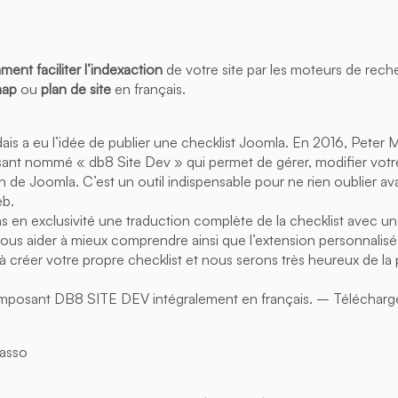
ent faciliter l’indexaction
de votre site par les moteurs de rec
map
ou
plan de site
en français.
is a eu l’idée de publier une checklist Joomla. En 2016, Peter Marti
ant nommé « db8 Site Dev » qui permet de gérer, modifier votre
on de Joomla. C’est un outil indispensable pour ne rien oublier a
eb.
en exclusivité une traduction complète de la checklist avec u
us aider à mieux comprendre ainsi que l’extension personnalisé
créer votre propre checklist et nous serons très heureux de la pu
mposant DB8 SITE DEV intégralement en français. – Télécharger
masso