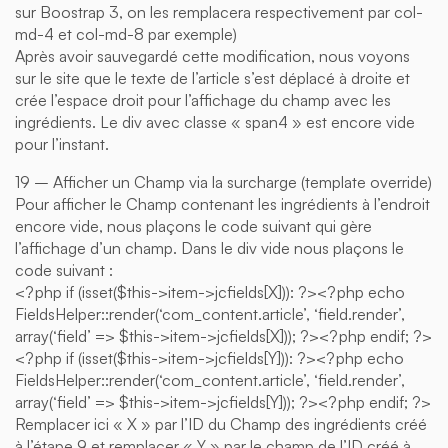
sur Boostrap 3, on les remplacera respectivement par col-
md-4 et col-md-8 par exemple)
Après avoir sauvegardé cette modification, nous voyons
sur le site que le texte de l’article s’est déplacé à droite et
crée l’espace droit pour l’affichage du champ avec les
ingrédients. Le div avec classe « span4 » est encore vide
pour l’instant.
19 – Afficher un Champ via la surcharge (template override)
Pour afficher le Champ contenant les ingrédients à l’endroit
encore vide, nous plaçons le code suivant qui gère
l’affichage d’un champ. Dans le div vide nous plaçons le
code suivant :
<?php if (isset($this->item->jcfields[X])): ?><?php echo
FieldsHelper::render(‘com_content.article’, ‘field.render’,
array(‘field’ => $this->item->jcfields[X])); ?><?php endif; ?>
<?php if (isset($this->item->jcfields[Y])): ?><?php echo
FieldsHelper::render(‘com_content.article’, ‘field.render’,
array(‘field’ => $this->item->jcfields[Y])); ?><?php endif; ?>
Remplacer ici « X » par l’ID du Champ des ingrédients créé
à l’étape 9 et remplacer « Y » par le champ de l’ID créé à