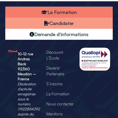
La Formation
Candidater
Demande d'informations
Découvrir
10-12 rue
L’École
Andras
Beck
Devenir
92360
Partenaire
Meudon –
France
S’inscrire
Déclaration
d’activité
La Formation
enregistrée
sous le
Nous contacter
numéro
11922854392
Mentions
auprès du