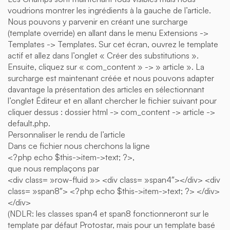
voudrions montrer les ingrédients à la gauche de l’article.
Nous pouvons y parvenir en créant une surcharge
(template override) en allant dans le menu Extensions ->
Templates -> Templates. Sur cet écran, ouvrez le template
actif et allez dans l’onglet « Créer des substitutions ».
Ensuite, cliquez sur « com_content » -> » article ». La
surcharge est maintenant créée et nous pouvons adapter
davantage la présentation des articles en sélectionnant
l’onglet Éditeur et en allant chercher le fichier suivant pour
cliquer dessus : dossier html -> com_content -> article ->
default.php.
Personnaliser le rendu de l’article
Dans ce fichier nous cherchons la ligne
<?php echo $this->item->text; ?>,
que nous remplaçons par
<div class= »row-fluid »> <div class= »span4″></div> <div
class= »span8″> <?php echo $this->item->text; ?> </div>
</div>
(NDLR: les classes span4 et span8 fonctionneront sur le
template par défaut Protostar, mais pour un template basé