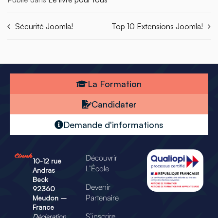
Sécurité Joomla!
Top 10 Extensions Joomla!
La Formation
Candidater
Demande d'informations
Découvrir
10-12 rue
L’École
Andras
Beck
Devenir
92360
Partenaire
Meudon –
France
S’inscrire
Déclaration