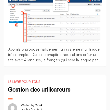
Joomla 3 propose nativement un système multilingue
très complet. Dans ce chapitre, nous allons créer un
site avec 4 langues, le français (qui sera la langue par
défaut), l’anglais, l’allemand et l’arabe (qui se lit de droite
à gauche). Le site utilisé pour cet exemple est une
installation de Joomla! neuve ne comportant aucune
donnée d’exemple. […]
LE LIVRE POUR TOUS
Gestion des utilisateurs
Written by
Cinnk
octobre 6, 2020