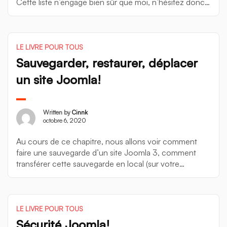
Cette liste n’engage bien sûr que moi, n’hésitez donc
pas à découvrir et à tester (sur un site de tests) les
nombreuses exetnsions proposées par la communauté
sur le JED. Akeeba Backup Akeeba Backup est […]
LE LIVRE POUR TOUS
Sauvegarder, restaurer, déplacer
un site Joomla!
Written by
Cinnk
octobre 6, 2020
Au cours de ce chapitre, nous allons voir comment
faire une sauvegarde d’un site Joomla 3, comment
transférer cette sauvegarde en local (sur votre
ordinateur), et comment la réinstaller sur un serveur
local afin de la tester. Il existe plusieurs façons de
sauvegarder un site Joomla!, nous allons en voir deux,
la sauvegarde “manuelle”, et […]
LE LIVRE POUR TOUS
Sécurité Joomla!