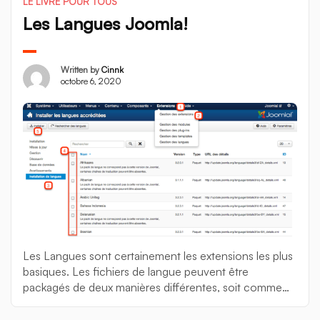
construisez […]
LE LIVRE POUR TOUS
Les Langues Joomla!
Written by
Cinnk
octobre 6, 2020
Les Langues sont certainement les extensions les plus
basiques. Les fichiers de langue peuvent être
packagés de deux manières différentes, soit comme
un pack de fichiers de langue pour le noyau de
Joomla!, soit comme un pack de fichiers de langue