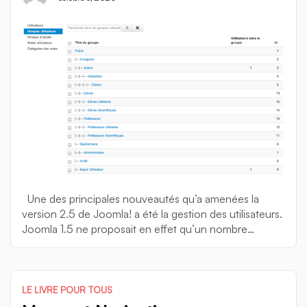
Une des principales nouveautés qu’a amenées la
version 2.5 de Joomla! a été la gestion des utilisateurs.
Joomla 1.5 ne proposait en effet qu’un nombre
restreint de groupes d’utilisateurs et de niveaux
d’accès. Depuis Joomla 2.5, il est possible de créer
soit même ces groupes et ces niveaux d’accès,
permettant de tout configurer entièrement […]
LE LIVRE POUR TOUS