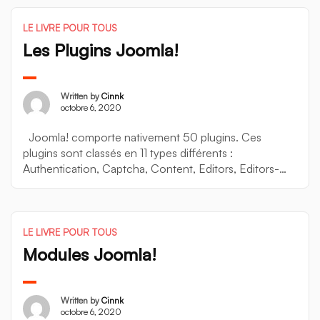
partie Backend. Le template […]
LE LIVRE POUR TOUS
Les Plugins Joomla!
Written by
Cinnk
octobre 6, 2020
Joomla! comporte nativement 50 plugins. Ces
plugins sont classés en 11 types différents :
Authentication, Captcha, Content, Editors, Editors-
XTD, Extension, Finder, Quickicone, Search, System,
User. Certains sont activés par défaut (la majorité),
d’autres sont désactivés. Lorsque vous manipulez vos
plugins, vous devez être extrêmement prudent.
LE LIVRE POUR TOUS
Désactiver certains plugins peut tout simplement vous
Modules Joomla!
mener à […]
Written by
Cinnk
octobre 6, 2020