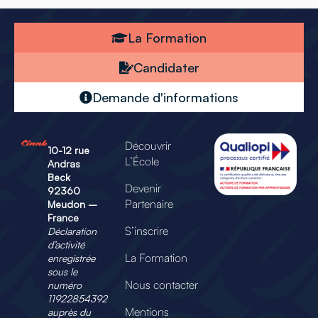
La Formation
Candidater
Demande d'informations
Découvrir
10-12 rue
L’École
Andras
Beck
Devenir
92360
Partenaire
Meudon –
France
S’inscrire
Déclaration
d’activité
La Formation
enregistrée
sous le
Nous contacter
numéro
11922854392
Mentions
auprès du