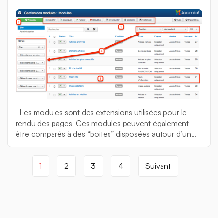
Les modules sont des extensions utilisées pour le
rendu des pages. Ces modules peuvent également
être comparés à des “boites” disposées autour d’un
composant. Les menus, la fonctionnalité de recherche
ou la connexion au site sont par exemple affichés par
des modules. Il est possible d’afficher de nombreuses
1
2
3
4
Suivant
choses avec un module. Il est […]