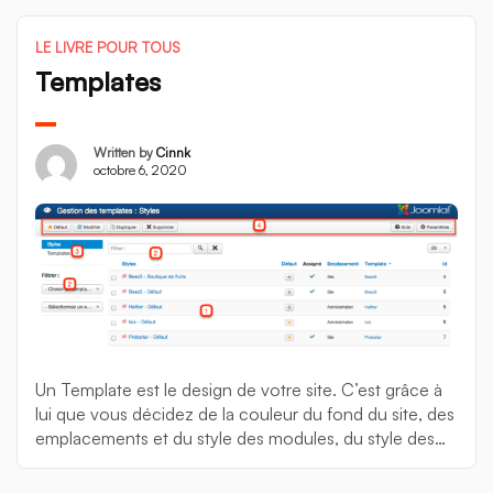
pour une extension. Dans vos fichiers, vous
retrouverez ces packs de langue dans […]
LE LIVRE POUR TOUS
Templates
Written by
Cinnk
octobre 6, 2020
Un Template est le design de votre site. C’est grâce à
lui que vous décidez de la couleur du fond du site, des
emplacements et du style des modules, du style des
menus… Joomla comporte 2 styles de templates : ceux
réservés à la partie Frontend, et ceux réservés à la